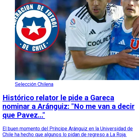
Selección Chilena
Histórico relator le pide a Gareca
nominar a Aránguiz: "No me van a decir
que Pavez..."
El buen momento del Príncipe Aránguiz en la Universidad de
Chile ha hecho que algunos lo pidan de regreso a La Roja.