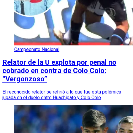
Campeonato Nacional
Relator de la U explota por penal no
cobrado en contra de Colo Colo:
“Vergonzoso”
El reconocido relator se refirió a lo que fue esta polémica
jugada en el duelo entre Huachipato y Colo Colo