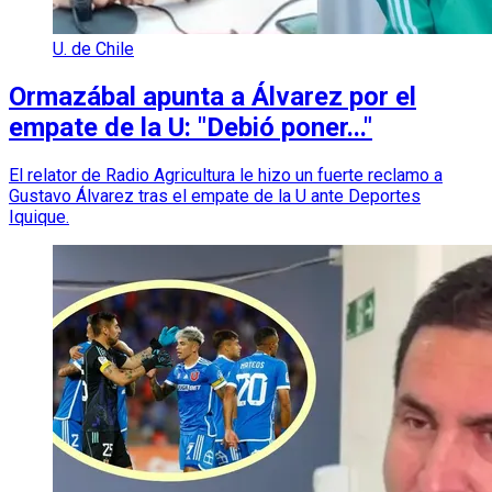
U. de Chile
Ormazábal apunta a Álvarez por el
empate de la U: "Debió poner..."
El relator de Radio Agricultura le hizo un fuerte reclamo a
Gustavo Álvarez tras el empate de la U ante Deportes
Iquique.