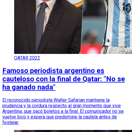
QATAR 2022
Famoso periodista argentino es
cauteloso con la final de Qatar: "No se
ha ganado nada"
El reconocido periodista Walter Safarian mantiene la
prudencia y la cordura respecto al gran momento que vive
Argentina, que sacó boletos a la final. El comunicador no se
vuelve loco y espera que predomine la cautela antes de
festejar.