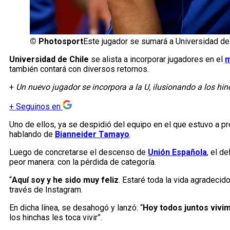
©
Photosport
Este jugador se sumará a Universidad de 
Universidad de Chile
se alista a incorporar jugadores en el
m
también contará con diversos retornos.
+
Un nuevo jugador se incorpora a la U, ilusionando a los hin
+
Seguinos en
Uno de ellos, ya se despidió del equipo en el que estuvo a pr
hablando de
Bianneider Tamayo
.
Luego de concretarse el descenso de
Unión Española
, el d
peor manera: con la pérdida de categoría.
“
Aquí soy y he sido muy feliz
. Estaré toda la vida agradeci
través de Instagram.
En dicha línea, se desahogó y lanzó: “
Hoy todos juntos viv
los hinchas les toca vivir”.