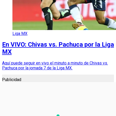
Liga MX
En VIVO: Chivas vs. Pachuca por la Liga
MX
Aquí puede seguir en vivo el minuto a minuto de Chivas vs.
Pachuca por la jornada 7 de la Liga MX.
Publicidad