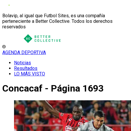
Bolavip, al igual que Futbol Sites, es una compañía
perteneciente a Better Collective. Todos los derechos
reservados
AGENDA DEPORTIVA
Noticias
Resultados
LO MÁS VISTO
Concacaf - Página 1693