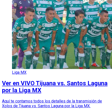
Liga MX
Ver en VIVO Tijuana vs. Santos Laguna
por la Liga MX
Aquí te contamos todos los detalles de la transmisión de
Xolos de Tijuana vs. Santos Laguna por la Liga MX.