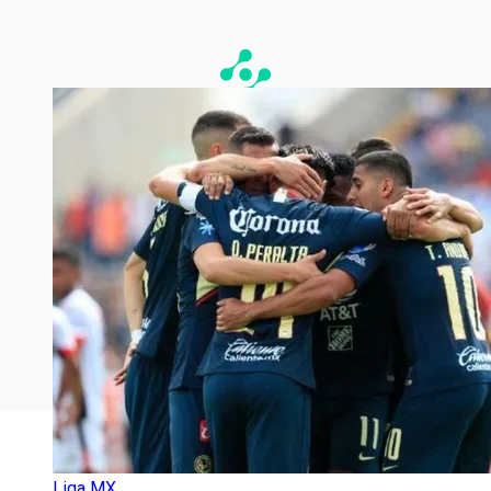
Liga MX