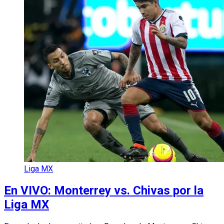
Liga MX
En VIVO: Monterrey vs. Chivas por la
Liga MX