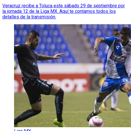
Veracruz recibe a Toluca este sábado 29 de septiembre por
la jornada 12 de la Liga MX. Aquí te contamos todos los
detalles de la transmisión.