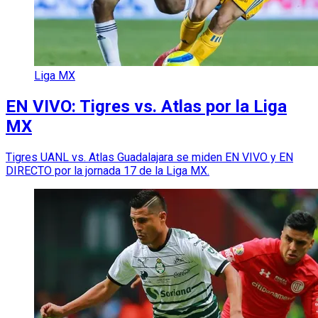
Liga MX
EN VIVO: Tigres vs. Atlas por la Liga
MX
Tigres UANL vs. Atlas Guadalajara se miden EN VIVO y EN
DIRECTO por la jornada 17 de la Liga MX.