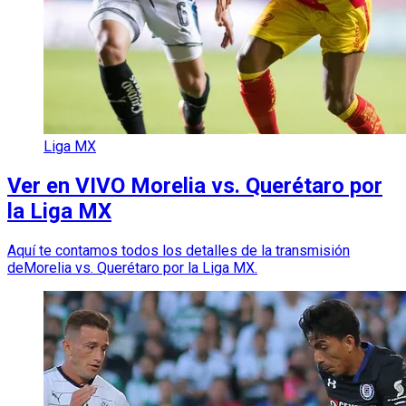
Liga MX
Ver en VIVO Morelia vs. Querétaro por
la Liga MX
Aquí te contamos todos los detalles de la transmisión
deMorelia vs. Querétaro por la Liga MX.