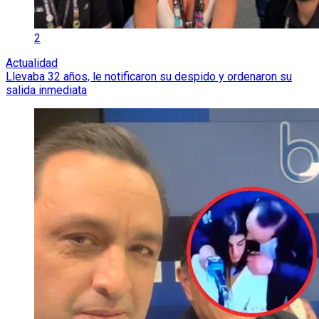
2
Actualidad
Llevaba 32 años, le notificaron su despido y ordenaron su
salida inmediata