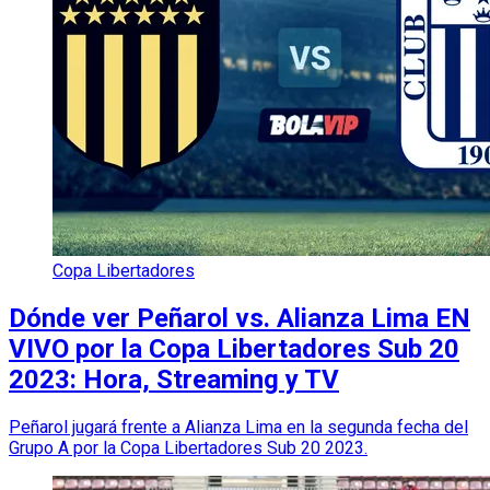
Copa Libertadores
Dónde ver Peñarol vs. Alianza Lima EN
VIVO por la Copa Libertadores Sub 20
2023: Hora, Streaming y TV
Peñarol jugará frente a Alianza Lima en la segunda fecha del
Grupo A por la Copa Libertadores Sub 20 2023.