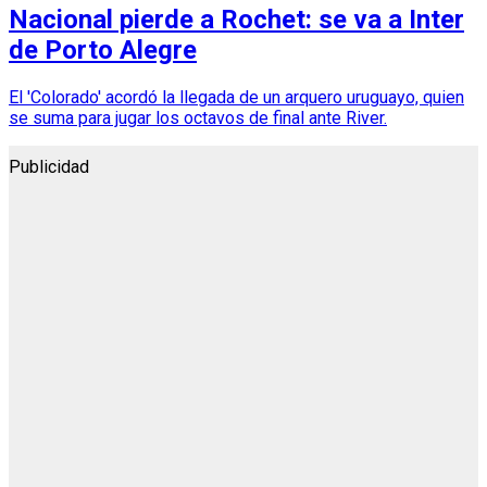
Nacional pierde a Rochet: se va a Inter
de Porto Alegre
El 'Colorado' acordó la llegada de un arquero uruguayo, quien
se suma para jugar los octavos de final ante River.
Publicidad