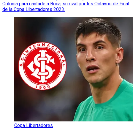
Colonia para cantarle a Boca, su rival por los Octavos de Final
de la Copa Libertadores 2023.
Copa Libertadores