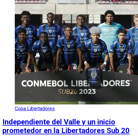
Copa Libertadores
Independiente del Valle y un inicio
prometedor en la Libertadores Sub 20