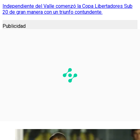
Independiente del Valle comenzó la Copa Libertadores Sub
20 de gran manera con un triunfo contundente.
Publicidad