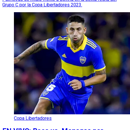
Grupo C por la Copa Libertadores 2023.
Copa Libertadores