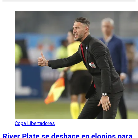
Copa Libertadores
River Plate se deshace en elogios para