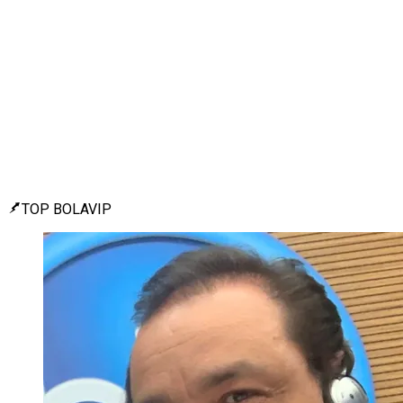
TOP BOLAVIP