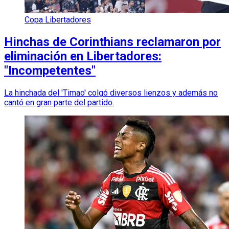
Copa Libertadores
Hinchas de Corinthians reclamaron por
eliminación en Libertadores:
"Incompetentes"
La hinchada del 'Timao' colgó diversos lienzos y además no
cantó en gran parte del partido.