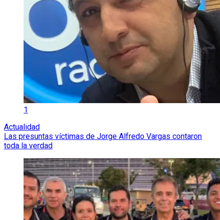
1
Actualidad
Las presuntas víctimas de Jorge Alfredo Vargas contaron
toda la verdad