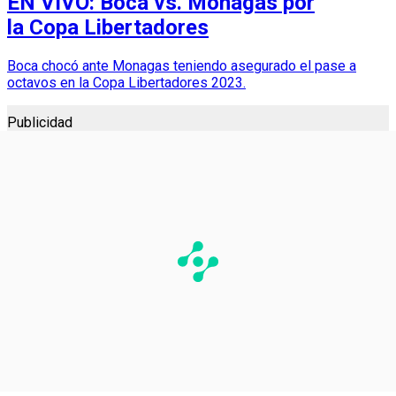
EN VIVO: Boca vs. Monagas por
la Copa Libertadores
Boca chocó ante Monagas teniendo asegurado el pase a
octavos en la Copa Libertadores 2023.
Publicidad