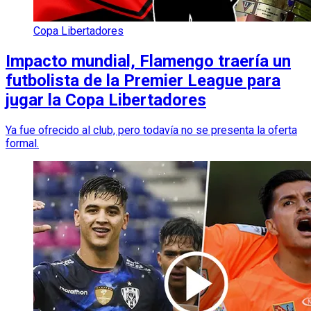
Copa Libertadores
Impacto mundial, Flamengo traería un
futbolista de la Premier League para
jugar la Copa Libertadores
Ya fue ofrecido al club, pero todavía no se presenta la oferta
formal.