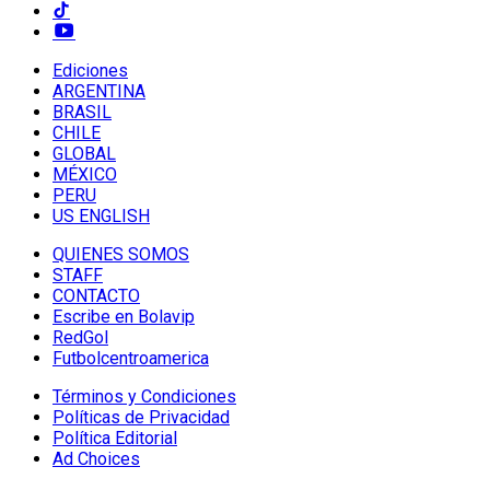
Ediciones
ARGENTINA
BRASIL
CHILE
GLOBAL
MÉXICO
PERU
US ENGLISH
QUIENES SOMOS
STAFF
CONTACTO
Escribe en Bolavip
RedGol
Futbolcentroamerica
Términos y Condiciones
Políticas de Privacidad
Política Editorial
Ad Choices