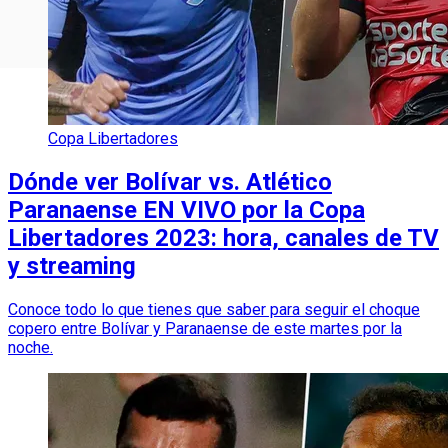
Copa Libertadores
Dónde ver Bolívar vs. Atlético
Paranaense EN VIVO por la Copa
Libertadores 2023: hora, canales de TV
y streaming
Conoce todo lo que tienes que saber para seguir el choque
copero entre Bolívar y Paranaense de este martes por la
noche.