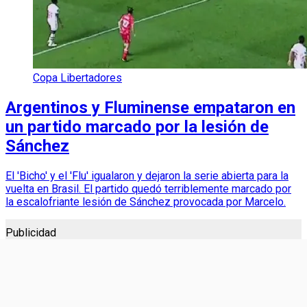
Copa Libertadores
Argentinos y Fluminense empataron en
un partido marcado por la lesión de
Sánchez
El 'Bicho' y el 'Flu' igualaron y dejaron la serie abierta para la
vuelta en Brasil. El partido quedó terriblemente marcado por
la escalofriante lesión de Sánchez provocada por Marcelo.
Publicidad