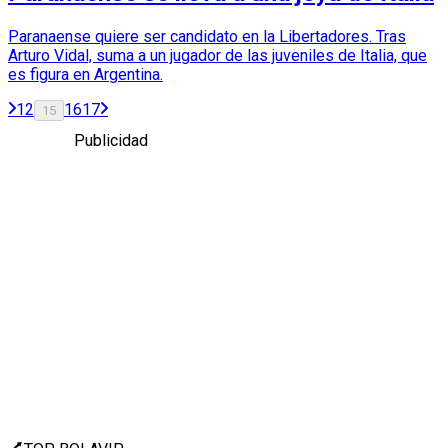
Paranaense quiere ser candidato en la Libertadores. Tras
Arturo Vidal, suma a un jugador de las juveniles de Italia, que
es figura en Argentina.
1
2
16
17
15
Publicidad