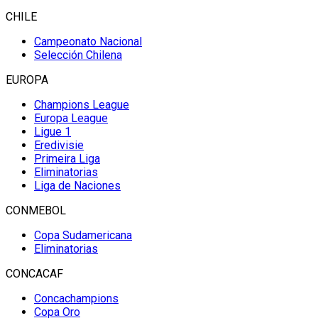
CHILE
Campeonato Nacional
Selección Chilena
EUROPA
Champions League
Europa League
Ligue 1
Eredivisie
Primeira Liga
Eliminatorias
Liga de Naciones
CONMEBOL
Copa Sudamericana
Eliminatorias
CONCACAF
Concachampions
Copa Oro