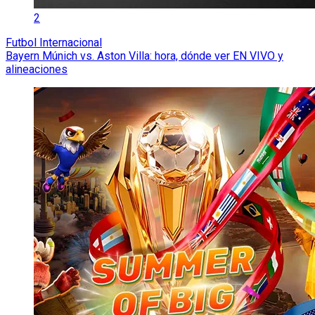
2
Futbol Internacional
Bayern Múnich vs. Aston Villa: hora, dónde ver EN VIVO y
alineaciones