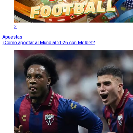
3
Apuestas
¿Cómo apostar al Mundial 2026 con Melbet?