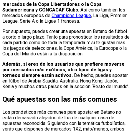
mercados de la Copa Libertadores o la Copa
Sudamericana y CONCACAF Clubs.
Así como también los
mercados europeos de
Champions League
, La Liga, Premier
League, Serie A o la Ligue 1 francesa.
Por supuesto, puedes crear una apuesta en Betano de fútbol
a corto o largo plazo. Tanto para pronosticar los resultados de
cada partido como de toda la temporada. Y si te gustan más
los juegos de selecciones, la Copa América, la Eurocopa o la
Copa del Mundo están a tu disposición.
Además, si eres de los usuarios que prefiere moverse
por mercados más exóticos, otro tipos de ligas y
torneos siempre están activos.
De hecho, puedes apostar
en fútbol de Arabia Saudita, Australia, Hong Kong, Japón,
Kenia y muchos otros países en la sección ‘Resto del mundo’.
Qué apuestas son las más comunes
Los pronósticos más comunes para apostar en Betano no
están demasiado alejados de los de cualquier casa de
apuestas reconocida. Siguiendo con la temática futbolística,
verás que dispones de mercados 1X2, más/menos, ambos