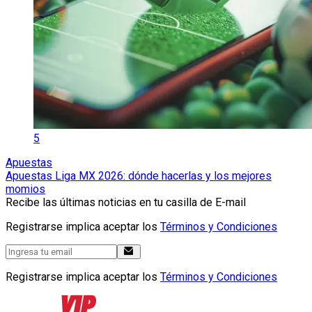
5
Apuestas
Apuestas Liga MX 2026: dónde hacerlas y los mejores
momios
Recibe las últimas noticias en tu casilla de E-mail
Registrarse implica aceptar los
Términos y Condiciones
Registrarse implica aceptar los
Términos y Condiciones