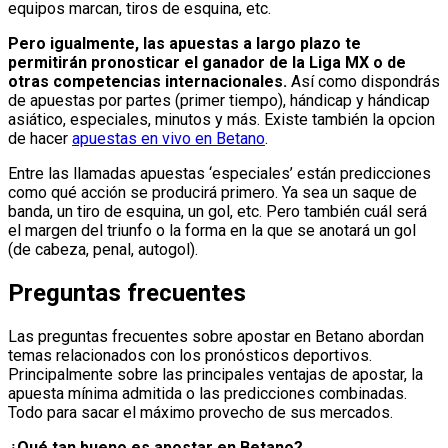
equipos marcan, tiros de esquina, etc.
Pero igualmente, las apuestas a largo plazo te
permitirán pronosticar el ganador de la Liga MX o de
otras competencias internacionales.
Así como dispondrás
de apuestas por partes (primer tiempo), hándicap y hándicap
asiático, especiales, minutos y más. Existe también la opcion
de hacer
apuestas en vivo en Betano
.
Entre las llamadas apuestas ‘especiales’ están predicciones
como qué acción se producirá primero. Ya sea un saque de
banda, un tiro de esquina, un gol, etc. Pero también cuál será
el margen del triunfo o la forma en la que se anotará un gol
(de cabeza, penal, autogol).
Preguntas frecuentes
Las preguntas frecuentes sobre apostar en Betano abordan
temas relacionados con los pronósticos deportivos.
Principalmente sobre las principales ventajas de apostar, la
apuesta mínima admitida o las predicciones combinadas.
Todo para sacar el máximo provecho de sus mercados.
¿Qué tan bueno es apostar en Betano?