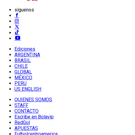
síguenos
Ediciones
ARGENTINA
BRASIL
CHILE
GLOBAL
MÉXICO
PERU
US ENGLISH
QUIENES SOMOS
STAFF
CONTACTO
Escribe en Bolavip
RedGol
APUESTAS
Futbolcentroamerica