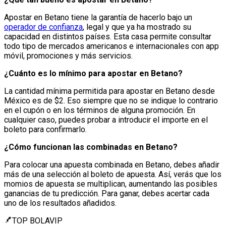
Apostar en Betano tiene la garantía de hacerlo bajo un
operador de confianza
, legal y que ya ha mostrado su
capacidad en distintos países. Esta casa permite consultar
todo tipo de mercados americanos e internacionales con app
móvil, promociones y más servicios.
¿Cuánto es lo mínimo para apostar en Betano?
La cantidad mínima permitida para apostar en Betano desde
México es de $2. Eso siempre que no se indique lo contrario
en el cupón o en los términos de alguna promoción. En
cualquier caso, puedes probar a introducir el importe en el
boleto para confirmarlo.
¿Cómo funcionan las combinadas en Betano?
Para colocar una apuesta combinada en Betano, debes añadir
más de una selección al boleto de apuesta. Así, verás que los
momios de apuesta se multiplican, aumentando las posibles
ganancias de tu predicción. Para ganar, debes acertar cada
uno de los resultados añadidos.
TOP BOLAVIP