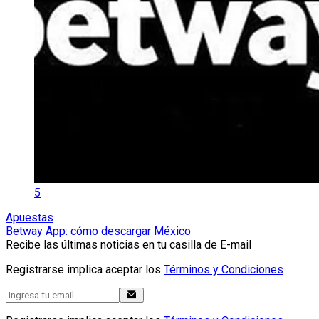
5
Apuestas
Betway App: cómo descargar México
Recibe las últimas noticias en tu casilla de E-mail
Registrarse implica aceptar los
Términos y Condiciones