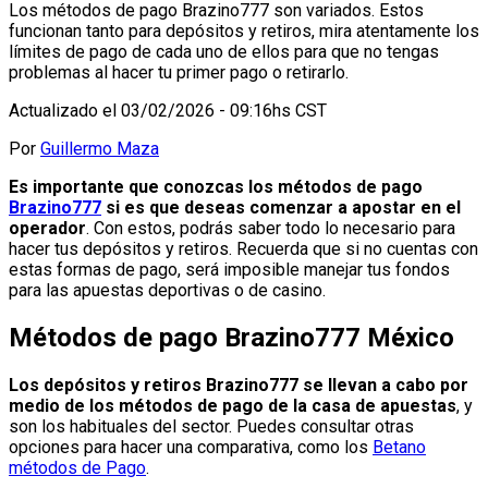
Los métodos de pago Brazino777 son variados. Estos
funcionan tanto para depósitos y retiros, mira atentamente los
límites de pago de cada uno de ellos para que no tengas
problemas al hacer tu primer pago o retirarlo.
Actualizado el
03/02/2026 - 09:16hs CST
Por
Guillermo Maza
Es importante que conozcas los métodos de pago
Brazino777
si es que deseas comenzar a apostar en el
operador
. Con estos, podrás saber todo lo necesario para
hacer tus depósitos y retiros. Recuerda que si no cuentas con
estas formas de pago, será imposible manejar tus fondos
para las apuestas deportivas o de casino.
Métodos de pago Brazino777 México
Los depósitos y retiros Brazino777 se llevan a cabo por
medio de los métodos de pago de la casa de apuestas
, y
son los habituales del sector. Puedes consultar otras
opciones para hacer una comparativa, como los
Betano
métodos de Pago
.