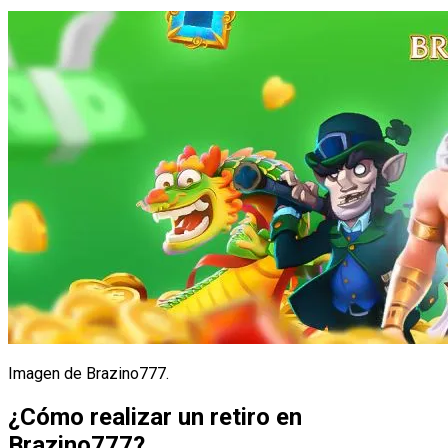
Imagen de Brazino777.
¿Cómo realizar un retiro en
Brazino777?