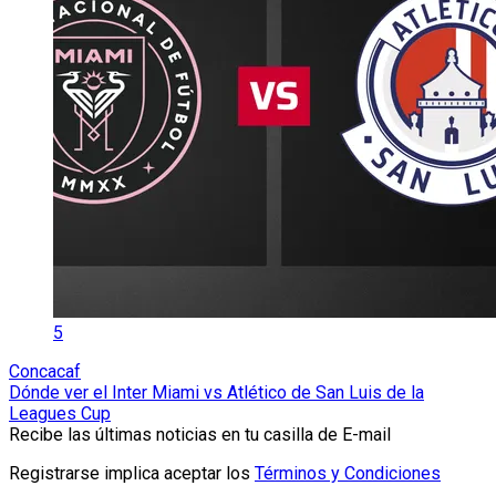
5
Concacaf
Dónde ver el Inter Miami vs Atlético de San Luis de la
Leagues Cup
Recibe las últimas noticias en tu casilla de E-mail
Registrarse implica aceptar los
Términos y Condiciones