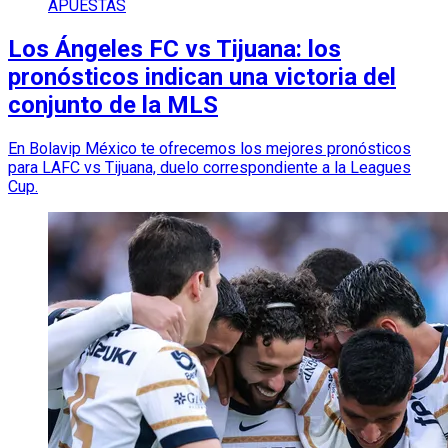
APUESTAS
Los Ángeles FC vs Tijuana: los
pronósticos indican una victoria del
conjunto de la MLS
En Bolavip México te ofrecemos los mejores pronósticos
para LAFC vs Tijuana, duelo correspondiente a la Leagues
Cup.