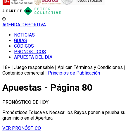
AGENDA DEPORTIVA
NOTICIAS
GUÍAS
CÓDIGOS
PRONÓSTICOS
APUESTA DEL DÍA
18+ | Juego responsable | Aplican Términos y Condiciones |
Contenido comercial |
Principios de Publicación
Apuestas - Página 80
PRONÓSTICO DE HOY
Pronósticos Toluca vs Necaxa: los Rayos ponen a prueba su
gran inicio en el Apertura
VER PRONÓSTICO