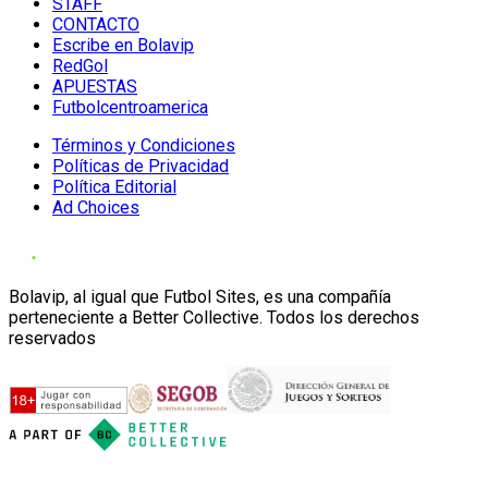
STAFF
CONTACTO
Escribe en Bolavip
RedGol
APUESTAS
Futbolcentroamerica
Términos y Condiciones
Políticas de Privacidad
Política Editorial
Ad Choices
Bolavip, al igual que Futbol Sites, es una compañía
perteneciente a Better Collective. Todos los derechos
reservados