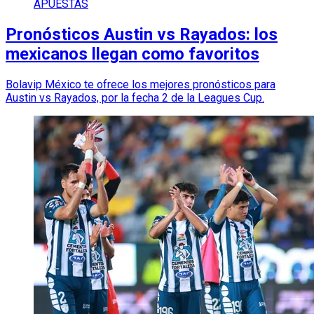
APUESTAS
Pronósticos Austin vs Rayados: los
mexicanos llegan como favoritos
Bolavip México te ofrece los mejores pronósticos para
Austin vs Rayados, por la fecha 2 de la Leagues Cup.