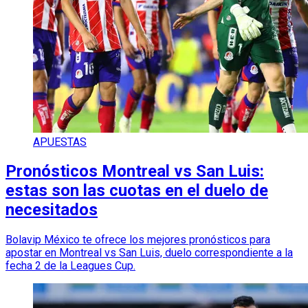
APUESTAS
Pronósticos Montreal vs San Luis:
estas son las cuotas en el duelo de
necesitados
Bolavip México te ofrece los mejores pronósticos para
apostar en Montreal vs San Luis, duelo correspondiente a la
fecha 2 de la Leagues Cup.