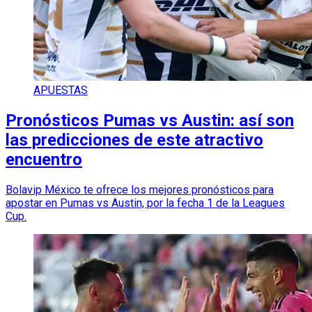
APUESTAS
Pronósticos Pumas vs Austin: así son
las predicciones de este atractivo
encuentro
Bolavip México te ofrece los mejores pronósticos para
apostar en Pumas vs Austin, por la fecha 1 de la Leagues
Cup.