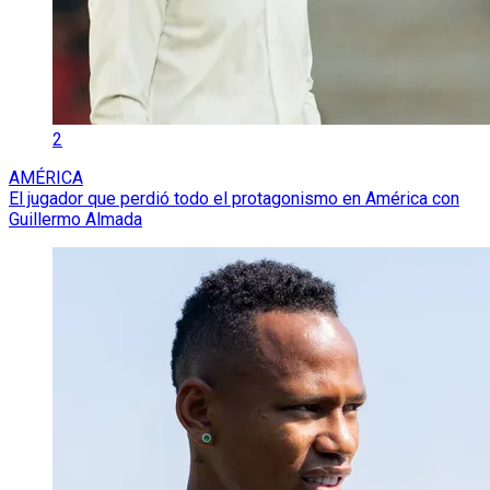
2
AMÉRICA
El jugador que perdió todo el protagonismo en América con
Guillermo Almada