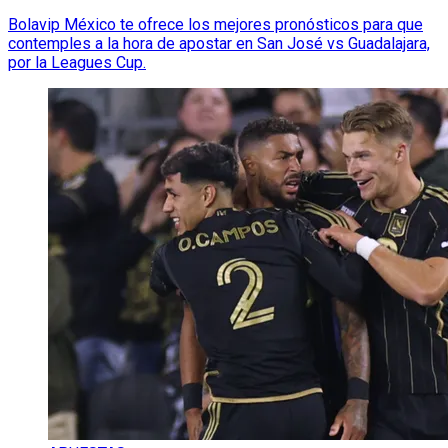
Bolavip México te ofrece los mejores pronósticos para que
contemples a la hora de apostar en San José vs Guadalajara,
por la Leagues Cup.