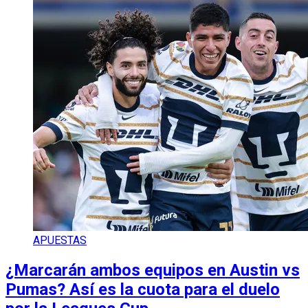
APUESTAS
¿Marcarán ambos equipos en Austin vs
Pumas? Así es la cuota para el duelo