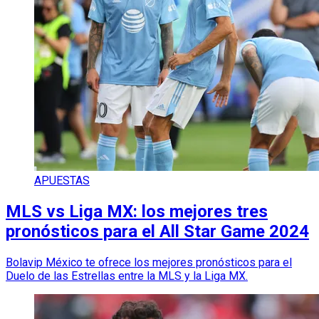
APUESTAS
MLS vs Liga MX: los mejores tres
pronósticos para el All Star Game 2024
Bolavip México te ofrece los mejores pronósticos para el
Duelo de las Estrellas entre la MLS y la Liga MX.