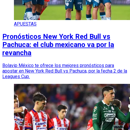
APUESTAS
Pronósticos New York Red Bull vs
Pachuca: el club mexicano va por la
revancha
Bolavip México te ofrece los mejores pronósticos para
apostar en New York Red Bull vs Pachuca, por la fecha 2 de la
Leagues Cup.