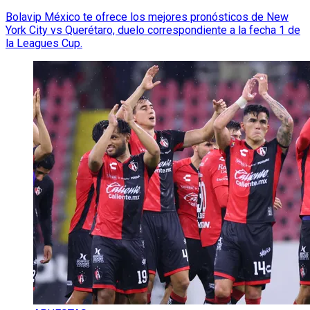
Bolavip México te ofrece los mejores pronósticos de New
York City vs Querétaro, duelo correspondiente a la fecha 1 de
la Leagues Cup.