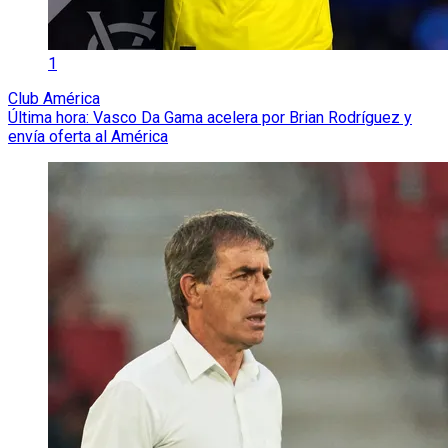
1
Club América
Última hora: Vasco Da Gama acelera por Brian Rodríguez y
envía oferta al América