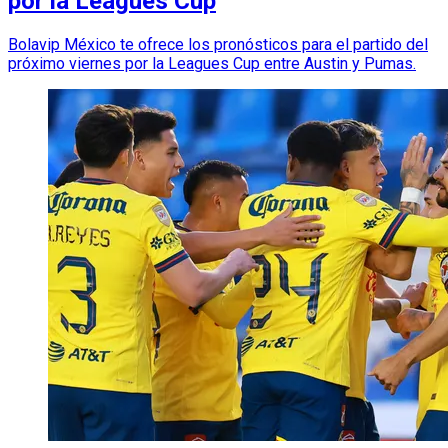
por la Leagues Cup
Bolavip México te ofrece los pronósticos para el partido del
próximo viernes por la Leagues Cup entre Austin y Pumas.