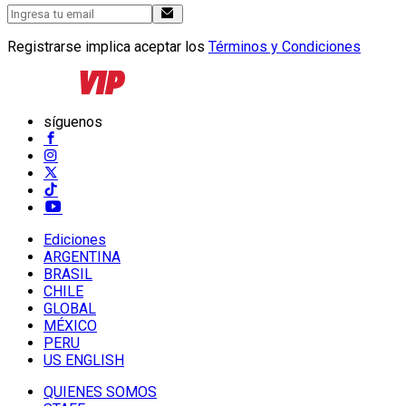
Registrarse implica aceptar los
Términos y Condiciones
síguenos
Ediciones
ARGENTINA
BRASIL
CHILE
GLOBAL
MÉXICO
PERU
US ENGLISH
QUIENES SOMOS