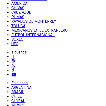
AMERICA
CHIVAS
CRUZ AZUL
PUMAS
RAYADOS DE MONTERREY
TOLUCA
MEXICANOS EN EL EXTRANJERO
FUTBOL INTERNACIONAL
BOXEO
UFC
síguenos
Ediciones
ARGENTINA
BRASIL
CHILE
GLOBAL
MÉXICO