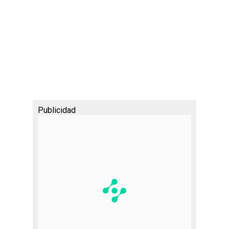
Publicidad