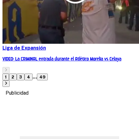
Liga de Expansión
VIDEO: La CRIMINAL entrada durante el Atlético Morelia vs Celaya
...
1
2
3
4
49
Publicidad