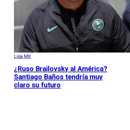
Liga MX
¿Ruso Brailovsky al América?
Santiago Baños tendría muy
claro su futuro