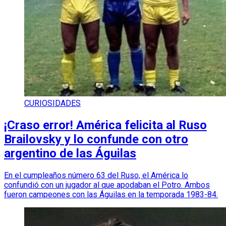
CURIOSIDADES
¡Craso error! América felicita al Ruso
Brailovsky y lo confunde con otro
argentino de las Águilas
En el cumpleaños número 63 del Ruso, el América lo
confundió con un jugador al que apodaban el Potro. Ambos
fueron campeones con las Águilas en la temporada 1983-84.