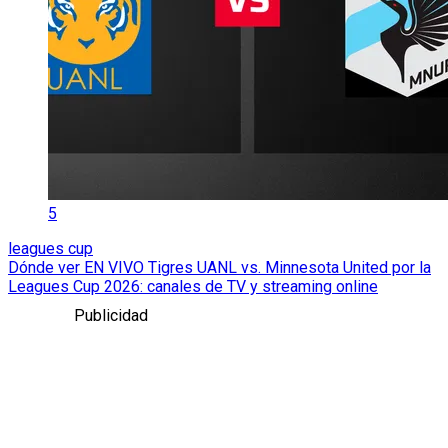
5
leagues cup
Dónde ver EN VIVO Tigres UANL vs. Minnesota United por la
Leagues Cup 2026: canales de TV y streaming online
Publicidad