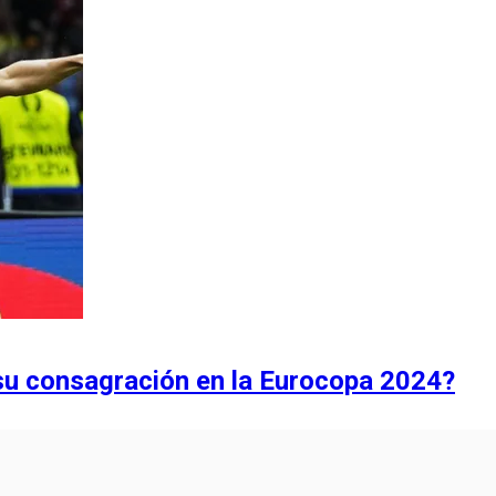
su consagración en la Eurocopa 2024?