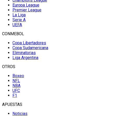
Champions League
Europa League
Premier League
La Liga
Serie A
UEFA
CONMEBOL
Copa Libertadores
Copa Sudamericana
Eliminatorias
Liga Argentina
OTROS
Boxeo
NFL
NBA
UFC
F1
APUESTAS
Noticias