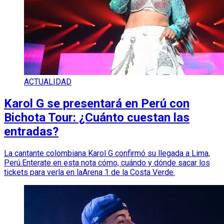
ACTUALIDAD
Karol G se presentará en Perú con
Bichota Tour: ¿Cuánto cuestan las
entradas?
La cantante colombiana Karol G confirmó su llegada a Lima,
Perú.Enterate en esta nota cómo, cuándo y dónde sacar los
tickets para verla en laArena 1 de la Costa Verde.