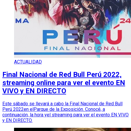
ACTUALIDAD
Final Nacional de Red Bull Perú 2022,
streaming online para ver el evento EN
VIVO y EN DIRECTO
Este sábado se llevará a cabo la Final Nacional de Red Bull
Perú 2022en elParque de la Exposición. Conocé, a
continuación, la hora yel streaming para ver el evento EN VIVO
y EN DIRECTO.