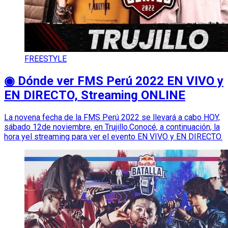
FREESTYLE
◉ Dónde ver FMS Perú 2022 EN VIVO y
EN DIRECTO, Streaming ONLINE
La novena fecha de la FMS Perú 2022 se llevará a cabo HOY,
sábado 12de noviembre, en Trujillo.Conocé, a continuación, la
hora yel streaming para ver el evento EN VIVO y EN DIRECTO.