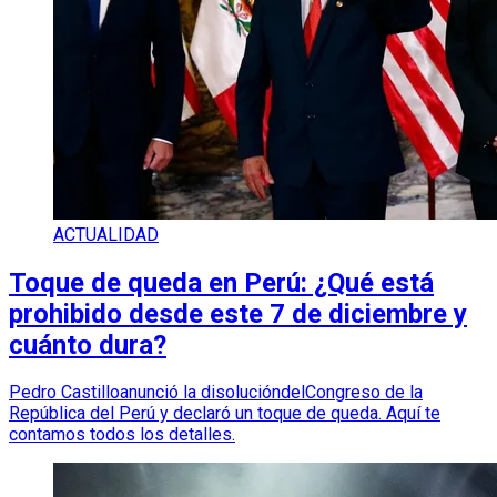
ACTUALIDAD
Toque de queda en Perú: ¿Qué está
prohibido desde este 7 de diciembre y
cuánto dura?
Pedro Castilloanunció la disolucióndelCongreso de la
República del Perú y declaró un toque de queda. Aquí te
contamos todos los detalles.