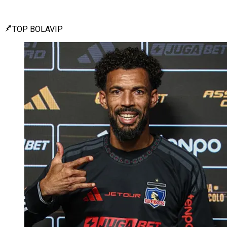
TOP BOLAVIP