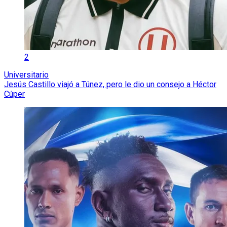
2
Universitario
Jesús Castillo viajó a Túnez, pero le dio un consejo a Héctor
Cúper