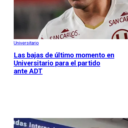
Universitario
Las bajas de último momento en
Universitario para el partido
ante ADT