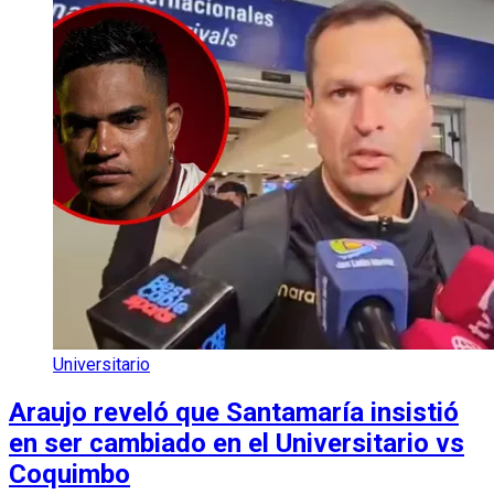
Universitario
Araujo reveló que Santamaría insistió
en ser cambiado en el Universitario vs
Coquimbo