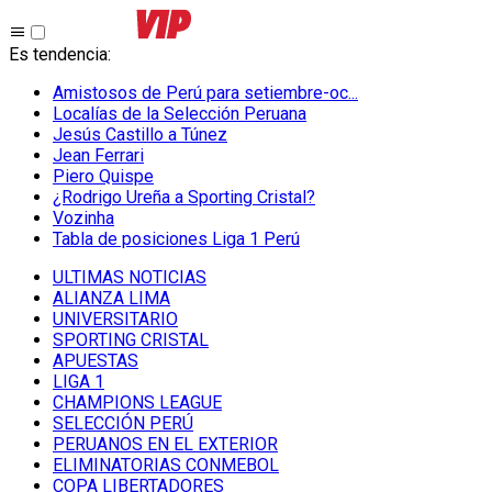
Es tendencia
:
Amistosos de Perú para setiembre-oc...
Localías de la Selección Peruana
Jesús Castillo a Túnez
Jean Ferrari
Piero Quispe
¿Rodrigo Ureña a Sporting Cristal?
Vozinha
Tabla de posiciones Liga 1 Perú
ULTIMAS NOTICIAS
ALIANZA LIMA
UNIVERSITARIO
SPORTING CRISTAL
APUESTAS
LIGA 1
CHAMPIONS LEAGUE
SELECCIÓN PERÚ
PERUANOS EN EL EXTERIOR
ELIMINATORIAS CONMEBOL
COPA LIBERTADORES