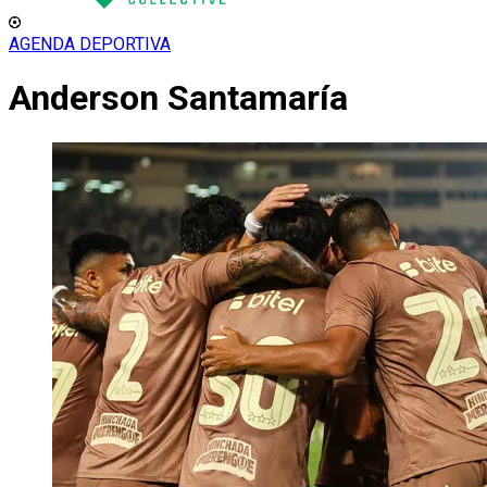
AGENDA DEPORTIVA
Anderson Santamaría