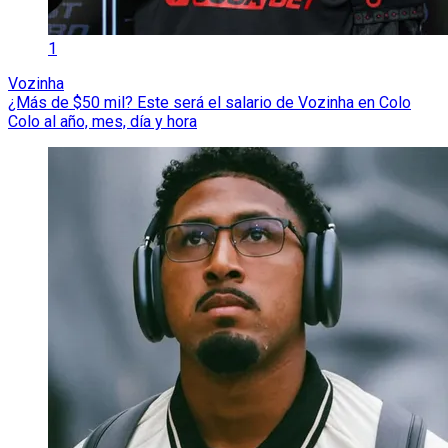
1
Vozinha
¿Más de $50 mil? Este será el salario de Vozinha en Colo
Colo al año, mes, día y hora