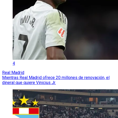
4
Real Madrid
Mientras Real Madrid ofrece 20 millones de renovación, el
dineral que quiere Vinicius Jr.