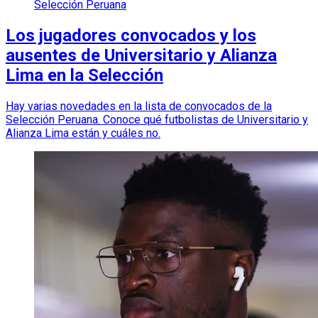
Selección Peruana
Los jugadores convocados y los
ausentes de Universitario y Alianza
Lima en la Selección
Hay varias novedades en la lista de convocados de la
Selección Peruana. Conoce qué futbolistas de Universitario y
Alianza Lima están y cuáles no.