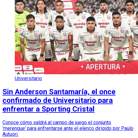
Universitario
Sin Anderson Santamaría, el once
confirmado de Universitario para
enfrentar a Sporting Cristal
Conoce cómo saldrá al campo de juego el conjunto
'merengue' para enfrentarse ante el elenco dirigido por Paulo
Autuori.