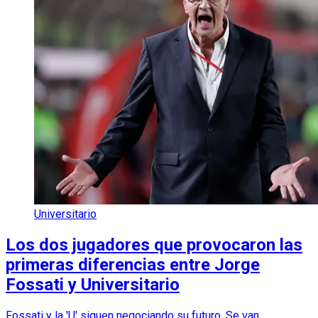
Universitario
Los dos jugadores que provocaron las
primeras diferencias entre Jorge
Fossati y Universitario
Fossati y la 'U' siguen negociando su futuro. Se van