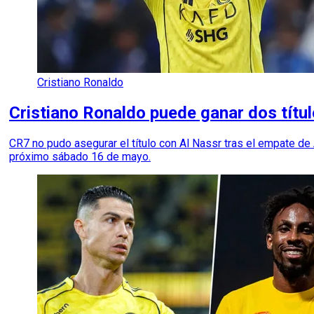
Cristiano Ronaldo
Cristiano Ronaldo puede ganar dos títul
CR7 no pudo asegurar el título con Al Nassr tras el empate de
próximo sábado 16 de mayo.