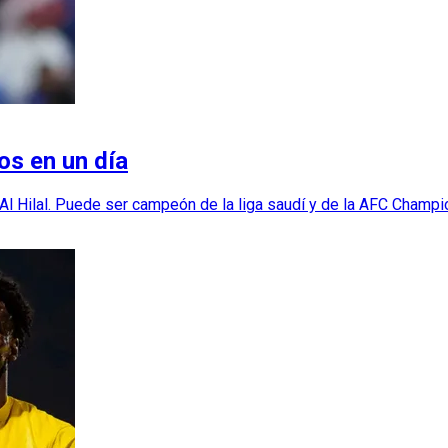
os en un día
 Al Hilal. Puede ser campeón de la liga saudí y de la AFC Champ