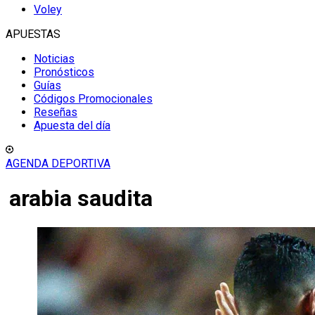
Voley
APUESTAS
Noticias
Pronósticos
Guías
Códigos Promocionales
Reseñas
Apuesta del día
AGENDA DEPORTIVA
arabia saudita