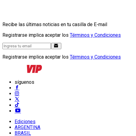
Recibe las últimas noticias en tu casilla de E-mail
Registrarse implica aceptar los
Términos y Condiciones
Registrarse implica aceptar los
Términos y Condiciones
síguenos
Ediciones
ARGENTINA
BRASIL