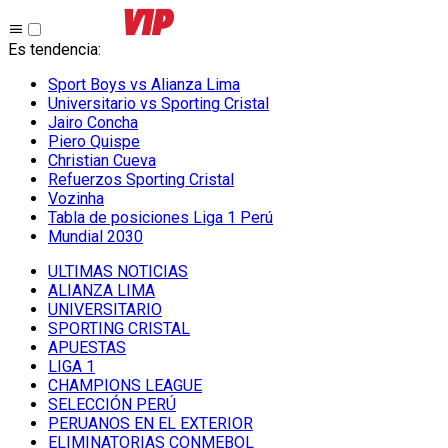
Es tendencia
:
Sport Boys vs Alianza Lima
Universitario vs Sporting Cristal
Jairo Concha
Piero Quispe
Christian Cueva
Refuerzos Sporting Cristal
Vozinha
Tabla de posiciones Liga 1 Perú
Mundial 2030
ULTIMAS NOTICIAS
ALIANZA LIMA
UNIVERSITARIO
SPORTING CRISTAL
APUESTAS
LIGA 1
CHAMPIONS LEAGUE
SELECCIÓN PERÚ
PERUANOS EN EL EXTERIOR
ELIMINATORIAS CONMEBOL