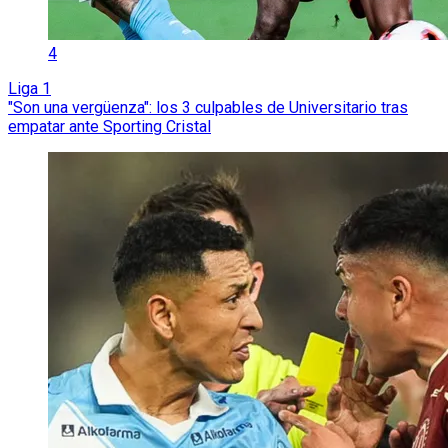
4
Liga 1
"Son una vergüenza": los 3 culpables de Universitario tras
empatar ante Sporting Cristal