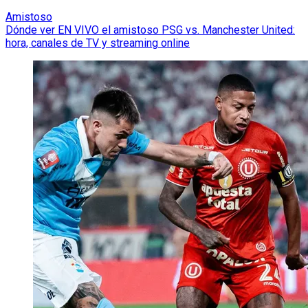
Amistoso
Dónde ver EN VIVO el amistoso PSG vs. Manchester United:
hora, canales de TV y streaming online