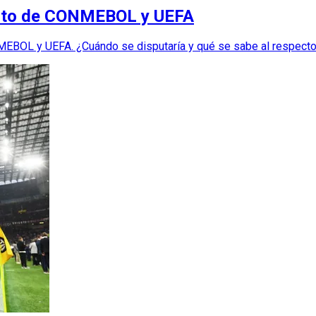
yecto de CONMEBOL y UEFA
MEBOL y UEFA. ¿Cuándo se disputaría y qué se sabe al respect