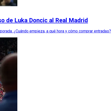
so de Luka Doncic al Real Madrid
mporada. ¿Cuándo empieza, a qué hora y cómo comprar entradas?