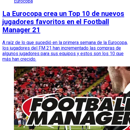
Eurocopa
La Eurocopa crea un Top 10 de nuevos
jugadores favoritos en el Football
Manager 21
A raíz de lo que sucedió en la primera semana de la Eurocopa,
los jugadores del FM 21 han incrementado las compras de
algunos jugadores para sus equipos y estos son los 10 que
más han crecido.