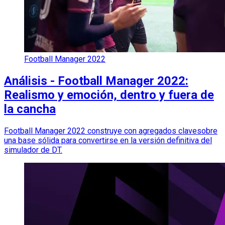
Football Manager 2022
Análisis - Football Manager 2022:
Realismo y emoción, dentro y fuera de
la cancha
Football Manager 2022 construye con agregados clavesobre
una base sólida para convertirse en la versión definitiva del
simulador de DT.