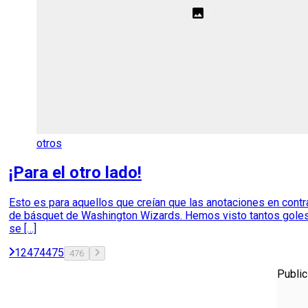
otros
¡Para el otro lado!
Esto es para aquellos que creían que las anotaciones en contra
de básquet de Washington Wizards. Hemos visto tantos goles 
se […]
1
2
474
475
476
Public