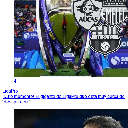
4
LigaPro
¡Duro momento! El gigante de LigaPro que está muy cerca de
"desaparecer"