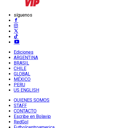
síguenos
Ediciones
ARGENTINA
BRASIL
CHILE
GLOBAL
MÉXICO
PERU
US ENGLISH
QUIENES SOMOS
STAFF
CONTACTO
Escribe en Bolavip
RedGol
Futbolcentroamerica