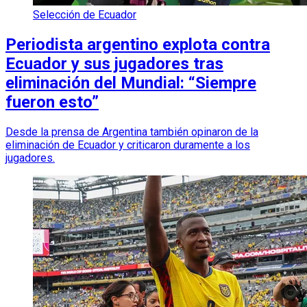
Selección de Ecuador
Periodista argentino explota contra
Ecuador y sus jugadores tras
eliminación del Mundial: “Siempre
fueron esto”
Desde la prensa de Argentina también opinaron de la
eliminación de Ecuador y criticaron duramente a los
jugadores.