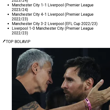
2023/24)
Manchester City 1-1 Liverpool (Premier League
2023/24)
Manchester City 4-1 Liverpool (Premier League
2022/23)
Manchester City 3-2 Liverpool (EFL Cup 2022/23)
Liverpool 1-0 Manchester City (Premier League
2022/23)
TOP BOLAVIP