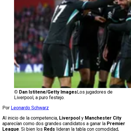
©
Dan Istitene/Getty Images
Los jugadores de
Liverpool, a puro festejo.
Por
Leonardo Schwarz
Al inicio de la competencia,
Liverpool
y
Manchester City
aparecían como dos grandes candidatos a ganar la
Premier
League
. Si bien los
Reds
lideran la tabla con comodidad,