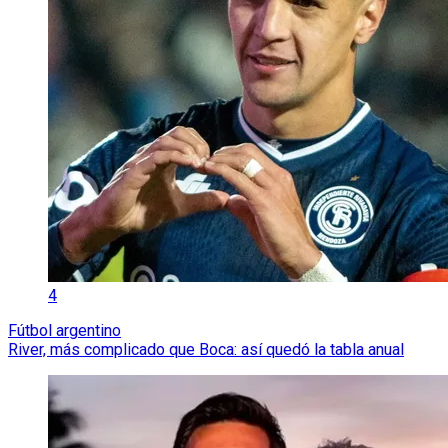
4
Fútbol argentino
River, más complicado que Boca: así quedó la tabla anual