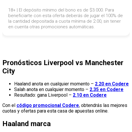
Pronósticos Liverpool vs Manchester
City
Haaland anota en cualquier momento –
2.20 en Codere
Salah anota en cualquier momento –
2.35 en Codere
Resultado: gana Liverpool –
2.10 en Codere
Con el
código promocional Codere
, obtendrás las mejores
cuotas y ofertas para esta casa de apuestas online.
Haaland marca