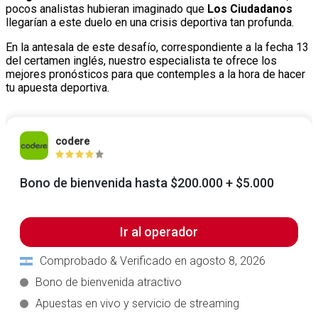
pocos analistas hubieran imaginado que
Los Ciudadanos
llegarían a este duelo en una crisis deportiva tan profunda.
En la antesala de este desafío, correspondiente a la fecha 13
del certamen inglés, nuestro especialista te ofrece los
mejores pronósticos para que contemples a la hora de hacer
tu apuesta deportiva.