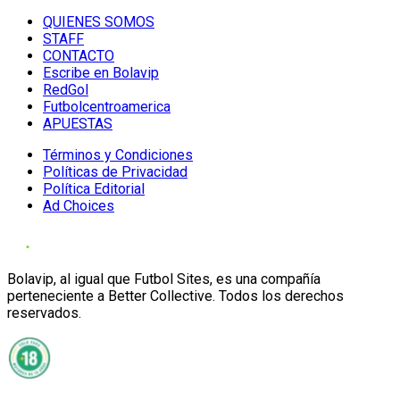
QUIENES SOMOS
STAFF
CONTACTO
Escribe en Bolavip
RedGol
Futbolcentroamerica
APUESTAS
Términos y Condiciones
Políticas de Privacidad
Política Editorial
Ad Choices
Bolavip, al igual que Futbol Sites, es una compañía
perteneciente a Better Collective. Todos los derechos
reservados.