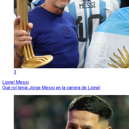
3
Lionel Messi
Qué rol tenía Jorge Messi en la carrera de Lionel