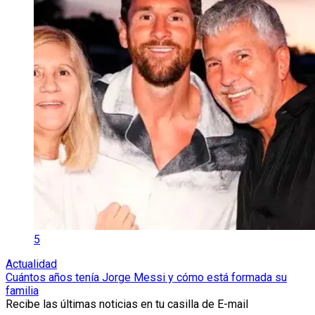
5
Actualidad
Cuántos años tenía Jorge Messi y cómo está formada su
familia
Recibe las últimas noticias en tu casilla de E-mail