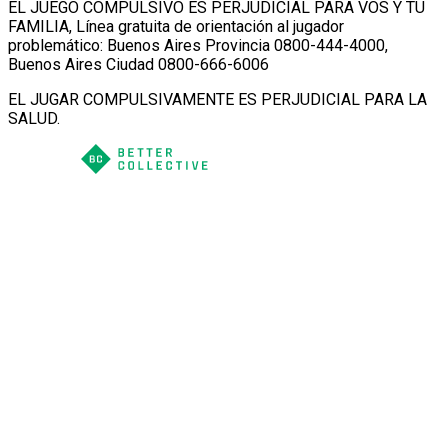
EL JUEGO COMPULSIVO ES PERJUDICIAL PARA VOS Y TU
FAMILIA, Línea gratuita de orientación al jugador
problemático: Buenos Aires Provincia 0800-444-4000,
Buenos Aires Ciudad 0800-666-6006
EL JUGAR COMPULSIVAMENTE ES PERJUDICIAL PARA LA
SALUD.