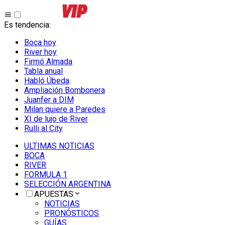
Es tendencia
:
Boca hoy
River hoy
Firmó Almada
Tabla anual
Habló Úbeda
Ampliación Bombonera
Juanfer a DIM
Milan quiere a Paredes
XI de lujo de River
Rulli al City
ULTIMAS NOTICIAS
BOCA
RIVER
FORMULA 1
SELECCIÓN ARGENTINA
APUESTAS
NOTICIAS
PRONÓSTICOS
GUÍAS