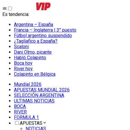
Es tendencia
:
Argentina – España
Francia – Inglaterra | 3° puesto
Fútbol argentino suspendido
¿Tagliafico a España?
Scaloni
Dani Olmo, picante
Habló Colapinto
Boca hoy
River hoy
Colapinto en Bélgica
Mundial 2026
APUESTAS MUNDIAL 2026
SELECCIÓN ARGENTINA
ULTIMAS NOTICIAS
BOCA
RIVER
FORMULA 1
APUESTAS
NOTICIAS