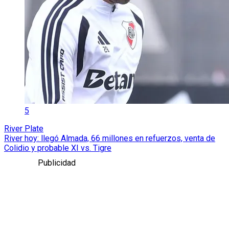
5
River Plate
River hoy: llegó Almada, 66 millones en refuerzos, venta de
Colidio y probable XI vs. Tigre
Publicidad