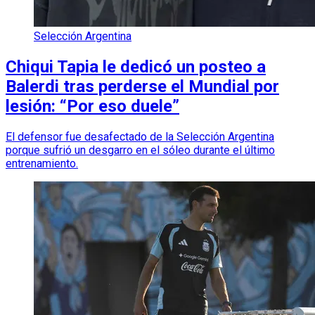
Selección Argentina
Chiqui Tapia le dedicó un posteo a
Balerdi tras perderse el Mundial por
lesión: “Por eso duele”
El defensor fue desafectado de la Selección Argentina
porque sufrió un desgarro en el sóleo durante el último
entrenamiento.