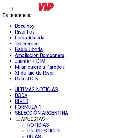
Es tendencia
:
Boca hoy
River hoy
Firmó Almada
Tabla anual
Habló Úbeda
Ampliación Bombonera
Juanfer a DIM
Milan quiere a Paredes
XI de lujo de River
Rulli al City
ULTIMAS NOTICIAS
BOCA
RIVER
FORMULA 1
SELECCIÓN ARGENTINA
APUESTAS
NOTICIAS
PRONÓSTICOS
GUÍAS