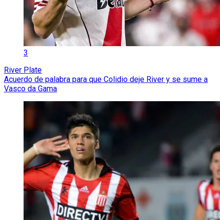
3
River Plate
Acuerdo de palabra para que Colidio deje River y se sume a
Vasco da Gama