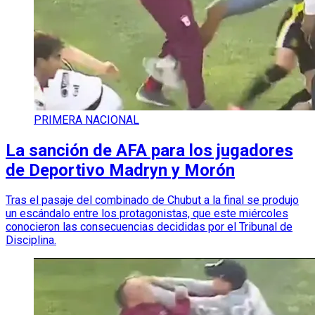
PRIMERA NACIONAL
La sanción de AFA para los jugadores
de Deportivo Madryn y Morón
Tras el pasaje del combinado de Chubut a la final se produjo
un escándalo entre los protagonistas, que este miércoles
conocieron las consecuencias decididas por el Tribunal de
Disciplina.