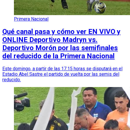
Primera Nacional
Qué canal pasa y cómo ver EN VIVO y
ONLINE Deportivo Madryn vs.
Deportivo Morón por las semifinales
del reducido de la Primera Nacional
Este domingo, a partir de las 17.15 horas se disputará en el
Estadio Abel Sastre el partido de vuelta por las semis del
reducido.