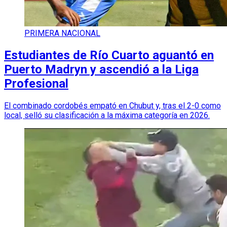
PRIMERA NACIONAL
Estudiantes de Río Cuarto aguantó en
Puerto Madryn y ascendió a la Liga
Profesional
El combinado cordobés empató en Chubut y, tras el 2-0 como
local, selló su clasificación a la máxima categoría en 2026.