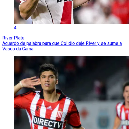
4
River Plate
Acuerdo de palabra para que Colidio deje River y se sume a
Vasco da Gama