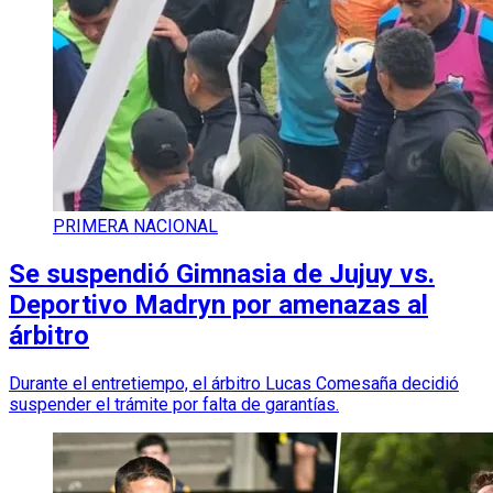
PRIMERA NACIONAL
Se suspendió Gimnasia de Jujuy vs.
Deportivo Madryn por amenazas al
árbitro
Durante el entretiempo, el árbitro Lucas Comesaña decidió
suspender el trámite por falta de garantías.