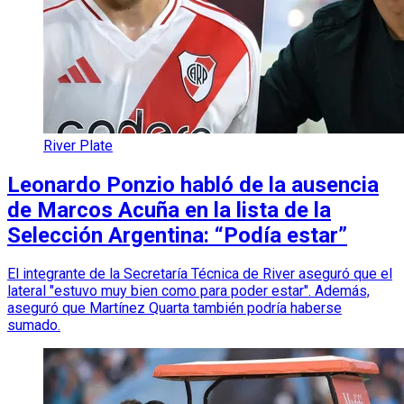
River Plate
Leonardo Ponzio habló de la ausencia
de Marcos Acuña en la lista de la
Selección Argentina: “Podía estar”
El integrante de la Secretaría Técnica de River aseguró que el
lateral "estuvo muy bien como para poder estar". Además,
aseguró que Martínez Quarta también podría haberse
sumado.