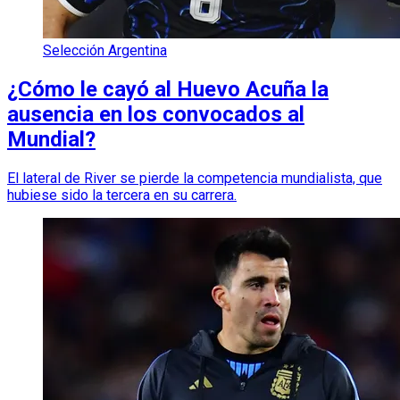
Selección Argentina
¿Cómo le cayó al Huevo Acuña la
ausencia en los convocados al
Mundial?
El lateral de River se pierde la competencia mundialista, que
hubiese sido la tercera en su carrera.