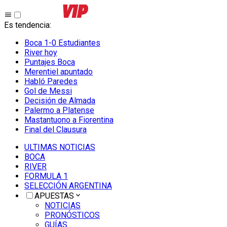
Es tendencia
:
Boca 1-0 Estudiantes
River hoy
Puntajes Boca
Merentiel apuntado
Habló Paredes
Gol de Messi
Decisión de Almada
Palermo a Platense
Mastantuono a Fiorentina
Final del Clausura
ULTIMAS NOTICIAS
BOCA
RIVER
FORMULA 1
SELECCIÓN ARGENTINA
APUESTAS
NOTICIAS
PRONÓSTICOS
GUÍAS