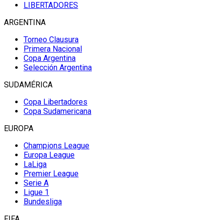
LIBERTADORES
ARGENTINA
Torneo Clausura
Primera Nacional
Copa Argentina
Selección Argentina
SUDAMÉRICA
Copa Libertadores
Copa Sudamericana
EUROPA
Champions League
Europa League
LaLiga
Premier League
Serie A
Ligue 1
Bundesliga
FIFA