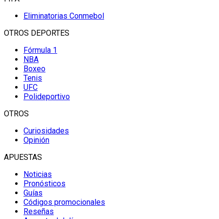
Eliminatorias Conmebol
OTROS DEPORTES
Fórmula 1
NBA
Boxeo
Tenis
UFC
Polideportivo
OTROS
Curiosidades
Opinión
APUESTAS
Noticias
Pronósticos
Guías
Códigos promocionales
Reseñas