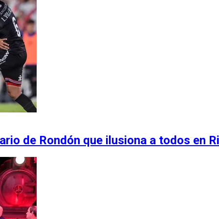
tario de Rondón que ilusiona a todos en R