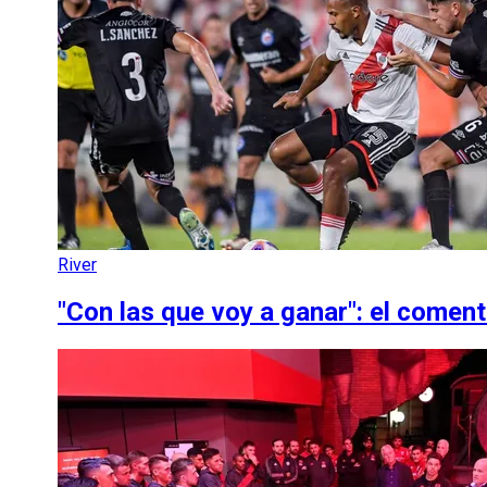
River
"Con las que voy a ganar": el comen