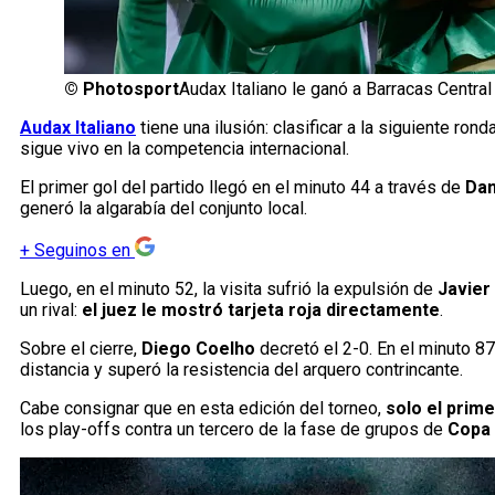
©
Photosport
Audax Italiano le ganó a Barracas Centra
Audax Italiano
tiene una ilusión: clasificar a la siguiente rond
sigue vivo en la competencia internacional.
El primer gol del partido llegó en el minuto 44 a través de
Dan
generó la algarabía del conjunto local.
+
Seguinos en
Luego, en el minuto 52, la visita sufrió la expulsión de
Javier
un rival:
el juez le mostró tarjeta roja directamente
.
Sobre el cierre,
Diego Coelho
decretó el 2-0. En el minuto 87
distancia y superó la resistencia del arquero contrincante.
Cabe consignar que en esta edición del torneo,
solo el prim
los play-offs contra un tercero de la fase de grupos de
Copa 