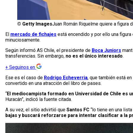
©
Getty Images
Juan Román Riquelme quiere a figura de
El
mercado de fichajes
está encendido y por ello una figura
minuciosamente.
Según informó AS Chile, el presidente de
Boca Juniors
manti
transferencias. Sin embargo,
no es el único interesado
.
+
Seguinos en
Ese es el caso de
Rodrigo Echeverria
, que también está e
convertido en una atracción del libro de pases.
“
El mediocampista formado en Universidad de Chile es u
Huracán”, indicó la fuente citada.
A su vez, el sitio advirtió que
Santos FC
“lo tiene en una list
bajas y buscará reforzarse para intentar clasificar a la