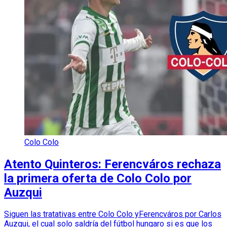
Colo Colo
Atento Quinteros: Ferencváros rechaza
la primera oferta de Colo Colo por
Auzqui
Siguen las tratativas entre Colo Colo yFerencváros por Carlos
Auzqui, el cual solo saldría del fútbol hungaro si es que los