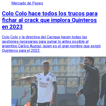
Mercado de Pases
Colo Colo hace todos los trucos para
fichar al crack que implora Quinteros
en 2023
Colo Colo y la directiva del Cacique hacen todas las
gestiones necesarias para sumar lo antes posible al
argentino Carlos Auzqui, quien es el gran nombre que exigió
Quinteros para el 2023.