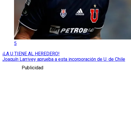
5
¡LA U TIENE AL HEREDERO!
Joaquín Larrivey aprueba a esta incorporación de U. de Chile
Publicidad