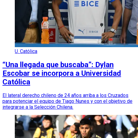
U. Católica
“Una llegada que buscaba”: Dylan
Escobar se incorpora a Universidad
Católica
El lateral derecho chileno de 24 años arriba a los Cruzados
para potenciar el equipo de Tiago Nunes y con el objetivo de
integrarse a la Selección Chilena.