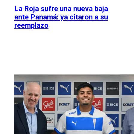
La Roja sufre una nueva baja
ante Panamá: ya citaron a su
reemplazo