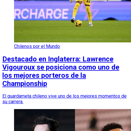
Chilenos por el Mundo
Destacado en Inglaterra: Lawrence
Vigouroux se posiciona como uno de
los mejores porteros de la
Championship
El guardameta chileno vive uno de los mejores momentos de
su carrera.