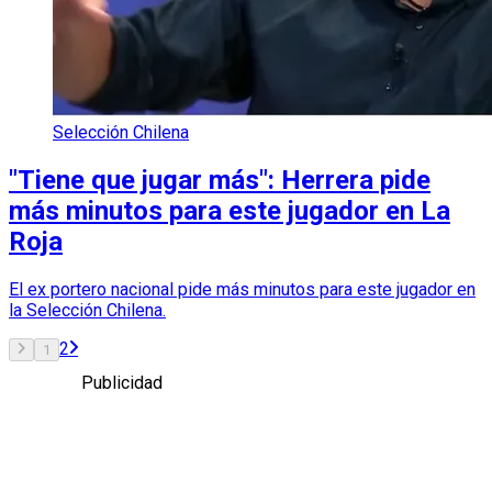
Selección Chilena
"Tiene que jugar más": Herrera pide
más minutos para este jugador en La
Roja
El ex portero nacional pide más minutos para este jugador en
la Selección Chilena.
2
1
Publicidad