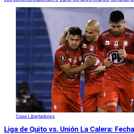
Copa Libertadores
Liga de Quito vs. Unión La Calera: Fech