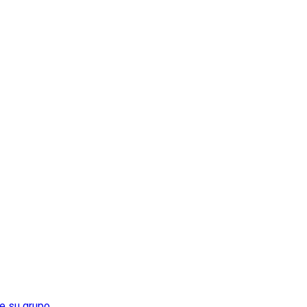
e su grupo.