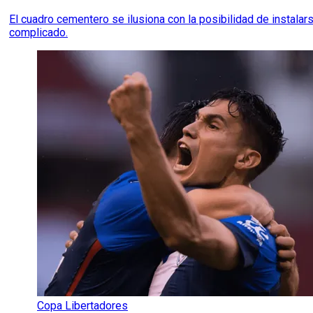
El cuadro cementero se ilusiona con la posibilidad de instala
complicado.
Copa Libertadores