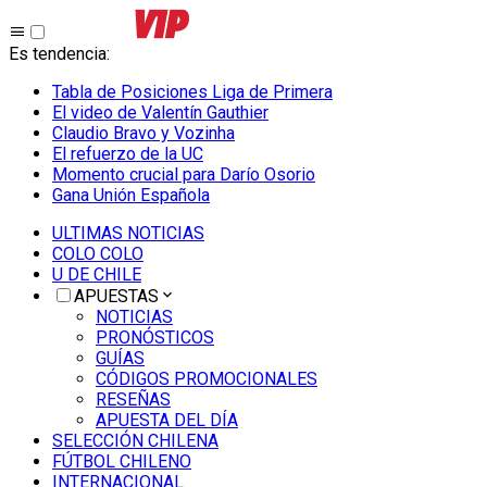
Es tendencia
:
Tabla de Posiciones Liga de Primera
El video de Valentín Gauthier
Claudio Bravo y Vozinha
El refuerzo de la UC
Momento crucial para Darío Osorio
Gana Unión Española
ULTIMAS NOTICIAS
COLO COLO
U DE CHILE
APUESTAS
NOTICIAS
PRONÓSTICOS
GUÍAS
CÓDIGOS PROMOCIONALES
RESEÑAS
APUESTA DEL DÍA
SELECCIÓN CHILENA
FÚTBOL CHILENO
INTERNACIONAL