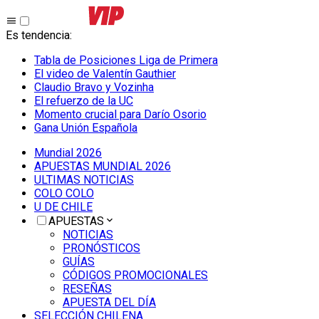
Es tendencia
:
Tabla de Posiciones Liga de Primera
El video de Valentín Gauthier
Claudio Bravo y Vozinha
El refuerzo de la UC
Momento crucial para Darío Osorio
Gana Unión Española
Mundial 2026
APUESTAS MUNDIAL 2026
ULTIMAS NOTICIAS
COLO COLO
U DE CHILE
APUESTAS
NOTICIAS
PRONÓSTICOS
GUÍAS
CÓDIGOS PROMOCIONALES
RESEÑAS
APUESTA DEL DÍA
SELECCIÓN CHILENA