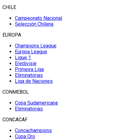
CHILE
Campeonato Nacional
Selección Chilena
EUROPA
Champions League
Europa League
Ligue 1
Eredivisie
Primeira Liga
Eliminatorias
Liga de Naciones
CONMEBOL
Copa Sudamericana
Eliminatorias
CONCACAF
Concachampions
Copa Oro