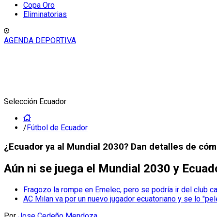
Copa Oro
Eliminatorias
AGENDA DEPORTIVA
Selección Ecuador
/
Fútbol de Ecuador
¿Ecuador ya al Mundial 2030? Dan detalles de có
Aún ni se juega el Mundial 2030 y Ecuado
Fragozo la rompe en Emelec, pero se podría ir del club ca
AC Milan va por un nuevo jugador ecuatoriano y se lo "pe
Por
Jose Cedeño Mendoza