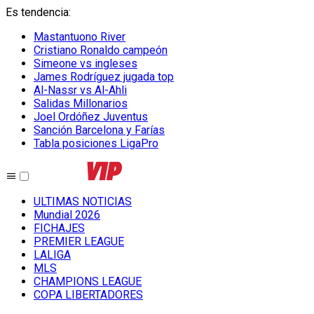
Es tendencia
:
Mastantuono River
Cristiano Ronaldo campeón
Simeone vs ingleses
James Rodríguez jugada top
Al-Nassr vs Al-Ahli
Salidas Millonarios
Joel Ordóñez Juventus
Sanción Barcelona y Farías
Tabla posiciones LigaPro
ULTIMAS NOTICIAS
Mundial 2026
FICHAJES
PREMIER LEAGUE
LALIGA
MLS
CHAMPIONS LEAGUE
COPA LIBERTADORES