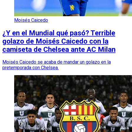
Moisés Caicedo
¿Y en el Mundial qué pasó? Terrible
golazo de Moisés Caicedo con la
camiseta de Chelsea ante AC Milan
Moisés Caicedo se acaba de mandar un golazo en la
pretemporada con Chelsea.