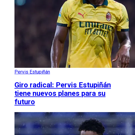
Pervis Estupiñán
Giro radical: Pervis Estupiñán
tiene nuevos planes para su
futuro