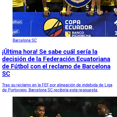
Barcelona SC
¡Última hora! Se sabe cuál sería la
decisión de la Federación Ecuatoriana
de Fútbol con el reclamo de Barcelona
SC
Tras su reclamo en la FEF por alineación de indebida de Liga
de Portoviejo, Barcelona SC recibiría esta respuesta.