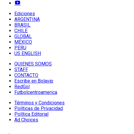
Ediciones
ARGENTINA
BRASIL
CHILE
GLOBAL
MÉXICO
PERU
US ENGLISH
QUIENES SOMOS
STAFF
CONTACTO
Escribe en Bolavip
RedGol
Futbolcentroamerica
Términos y Condiciones
Políticas de Privacidad
Política Editorial
Ad Choices