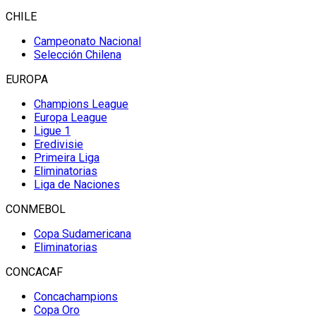
CHILE
Campeonato Nacional
Selección Chilena
EUROPA
Champions League
Europa League
Ligue 1
Eredivisie
Primeira Liga
Eliminatorias
Liga de Naciones
CONMEBOL
Copa Sudamericana
Eliminatorias
CONCACAF
Concachampions
Copa Oro