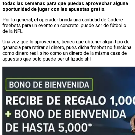
todas las semanas para que puedas aprovechar alguna
oportunidad de jugar con las apuestas grati
s.
Por lo general, el operador brinda una cantidad de Codere
freebets para un evento en concreto, puede ser de fútbol o
de la NFL.
Una vez que lo aproveches, tienes que obtener algún tipo de
ganancia para retirar el dinero, pues dicha freebet no funciona
como dinero real, sino como un dinero de la misma casa de
apuestas que solo puede ser utilizado ahí.