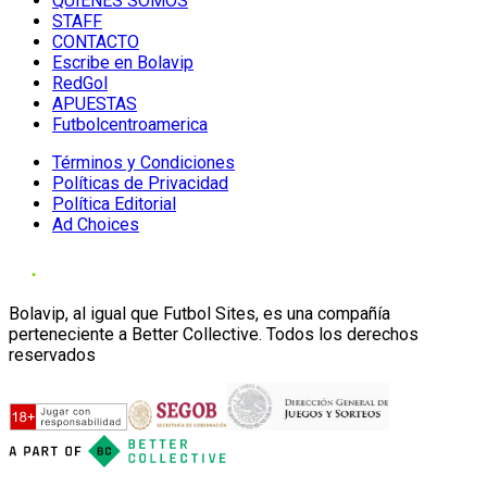
QUIENES SOMOS
STAFF
CONTACTO
Escribe en Bolavip
RedGol
APUESTAS
Futbolcentroamerica
Términos y Condiciones
Políticas de Privacidad
Política Editorial
Ad Choices
Bolavip, al igual que Futbol Sites, es una compañía
perteneciente a Better Collective. Todos los derechos
reservados