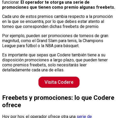
funcionar.
El operador te otorga una serie de
promociones que tienen como premio algunas freebets.
Cada uno de estos premios cambia respecto a la promoción
en la que se encuentra, por lo que debes estar atento al
torneo que corresponden dichas freebets de premio.
Por ejemplo, pueden ser promociones de torneos de gran
magnitud, como el Grand Slam para tenis, la Champions
League para fútbol o la NBA para básquet.
Es importante que sepas que Codere también tiene a su
disposición promociones a largo plazo, que pueden tener
como premios freebets, solo necesitarás leer
detalladamente cada una de ellas.
Freebets y promociones: lo que Codere
ofrece
Hoy por hoy, el operador ofrece otra una
serie de