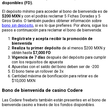
disponibles (FD).
El depósito mínimo para acceder al bono de bienvenida es de
$200 MXN
y con el podrás reclamar 5 Fichas Doradas y 5
Giros Gratis. O también puedes obtener información sobre
bono sin depósito
, si es lo que prefieres. Por ahora, sigue los
pasos a continuación para reclamar el bono de bienvenida:
Regístrate y acepta recibir la promoción de
bienvenida
Realiza tu primer depósito
de al menos $200 MXN y
obtén hasta
$7,000 FD
Vigencia de 7 días
después del depósito para cumplir
con los requisitos de apuesta
Apuestas con el saldo del bono deben ser de -200
El bono tiene un rollover de 3x
Cantidad máxima de bonificación para retirar es de
$10,000 MXN
Bono de bienvenida de casino Codere
Las Codere freebets también están presentes en el bono de
bienvenida casino a través de los fondos disponibles.