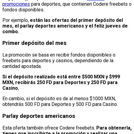
promociones
para deportes, que contienen Codere freebets o
fondos disponibles.
Por ejemplo,
están las ofertas del primer depósito del
mes, el parlay deportes americanos y el feliz jueves de
combo.
Primer depósito del mes
La promoción se basa en recibir fondos disponibles o
freebets para deportes y casinos, dependiendo de la
cantidad apostada.
Si el depósito realizado está entre $500 MXN y $999
MXN, recibirás 250 FD para Deportes y 250 FD para
Casino.
En cambio, si el depósito es de al menos $1000 MXN,
obtendrás 500 FD para Deportes y 500 FD para Casino.
Parlay deportes americanos
Esta oferta también ofrece Codere freebets.
Para obtenerla,
tienes que inscribirte a la promoción y realizar una