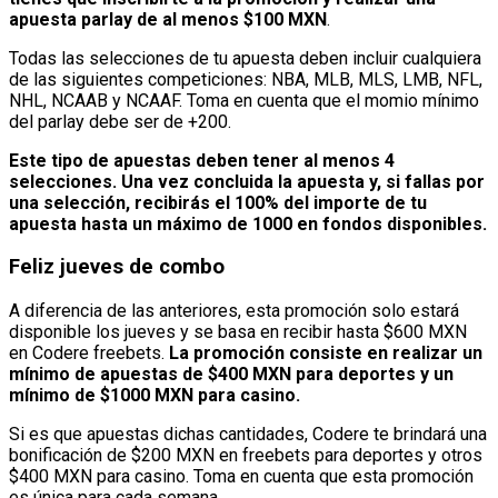
apuesta parlay de al menos $100 MXN
.
Todas las selecciones de tu apuesta deben incluir cualquiera
de las siguientes competiciones: NBA, MLB, MLS, LMB, NFL,
NHL, NCAAB y NCAAF. Toma en cuenta que el momio mínimo
del parlay debe ser de +200.
Este tipo de apuestas deben tener al menos 4
selecciones. Una vez concluida la apuesta y, si fallas por
una selección, recibirás el 100% del importe de tu
apuesta hasta un máximo de 1000 en fondos disponibles.
Feliz jueves de combo
A diferencia de las anteriores, esta promoción solo estará
disponible los jueves y se basa en recibir hasta $600 MXN
en Codere freebets.
La promoción consiste en realizar un
mínimo de apuestas de $400 MXN para deportes y un
mínimo de $1000 MXN para casino.
Si es que apuestas dichas cantidades, Codere te brindará una
bonificación de $200 MXN en freebets para deportes y otros
$400 MXN para casino. Toma en cuenta que esta promoción
es única para cada semana.