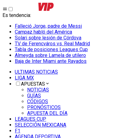
Es tendencia
:
Falleció Jorge, padre de Messi
Campaz habló del América
Solari sobre lesión de Córdova
TV de Ferencváros vs. Real Madrid
Tabla de posiciones Leagues Cup
Almeyda sobre Lamela de utilero
Baja de Inter Miami ante Rayados
ULTIMAS NOTICIAS
LIGA MX
APUESTAS
NOTICIAS
GUÍAS
CÓDIGOS
PRONÓSTICOS
APUESTA DEL DÍA
LEAGUES CUP
SELECCIÓN MEXICANA
F1
AGENDA DEPORTIVA