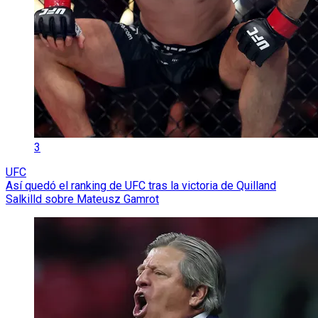
3
UFC
Así quedó el ranking de UFC tras la victoria de Quilland
Salkilld sobre Mateusz Gamrot