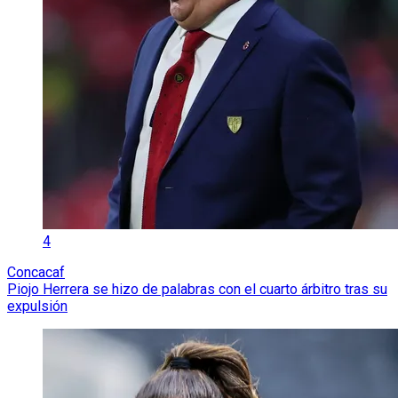
4
Concacaf
Piojo Herrera se hizo de palabras con el cuarto árbitro tras su
expulsión