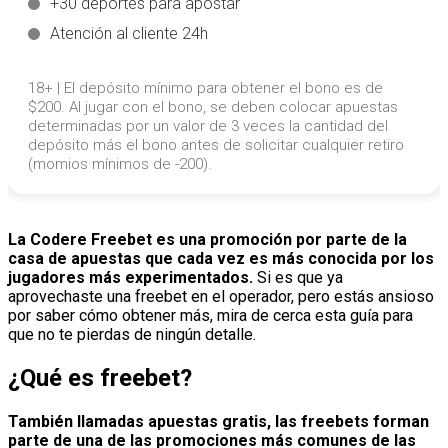
La Codere Freebet es
una promoción por parte de la
casa de apuestas que cada vez es más conocida por los
jugadores más experimentados.
Si es que ya
aprovechaste una freebet en el operador, pero estás ansioso
por saber cómo obtener más, mira de cerca esta guía para
que no te pierdas de ningún detalle.
¿Qué es freebet?
También llamadas apuestas gratis, las freebets forman
parte de una de las promociones más comunes de las