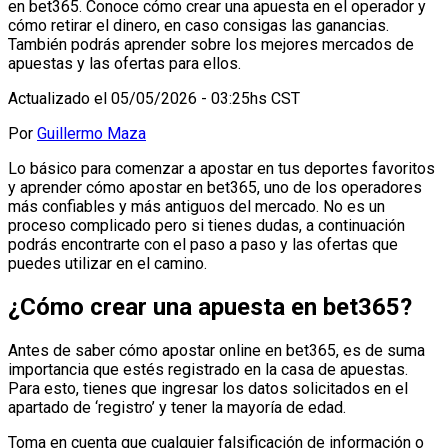
en bet365. Conoce cómo crear una apuesta en el operador y
cómo retirar el dinero, en caso consigas las ganancias.
También podrás aprender sobre los mejores mercados de
apuestas y las ofertas para ellos.
Actualizado el
05/05/2026 - 03:25hs CST
Por
Guillermo Maza
Lo básico para comenzar a apostar en tus deportes favoritos
y aprender cómo apostar en bet365, uno de los operadores
más confiables y más antiguos del mercado. No es un
proceso complicado pero si tienes dudas, a continuación
podrás encontrarte con el paso a paso y las ofertas que
puedes utilizar en el camino.
¿Cómo crear una apuesta en bet365?
Antes de saber cómo apostar online en bet365, es de suma
importancia que estés registrado en la casa de apuestas.
Para esto, tienes que ingresar los datos solicitados en el
apartado de ‘registro’ y tener la mayoría de edad.
Toma en cuenta que cualquier falsificación de información o