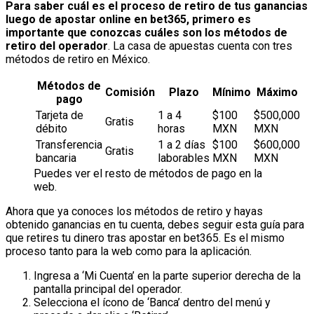
Para saber cuál es el proceso de retiro de tus ganancias
luego de apostar online en bet365, primero es
importante que conozcas cuáles son los métodos de
retiro del operador
. La casa de apuestas cuenta con tres
métodos de retiro en México.
Métodos de
Comisión
Plazo
Mínimo
Máximo
pago
Tarjeta de
1 a 4
$100
$500,000
Gratis
débito
horas
MXN
MXN
Transferencia
1 a 2 días
$100
$600,000
Gratis
bancaria
laborables
MXN
MXN
Puedes ver el resto de métodos de pago en la
web.
Ahora que ya conoces los métodos de retiro y hayas
obtenido ganancias en tu cuenta, debes seguir esta guía para
que retires tu dinero tras apostar en bet365. Es el mismo
proceso tanto para la web como para la aplicación.
Ingresa a ‘Mi Cuenta’ en la parte superior derecha de la
pantalla principal del operador.
Selecciona el ícono de ‘Banca’ dentro del menú y