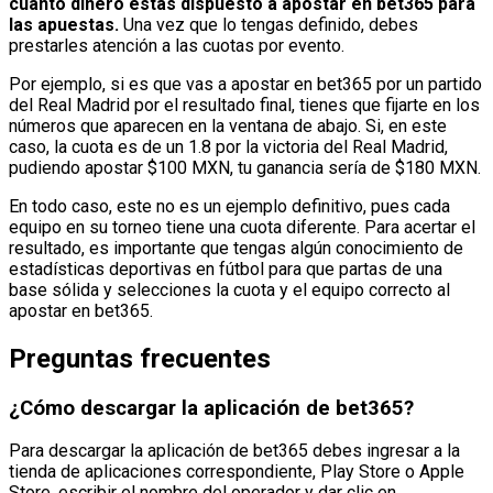
cuánto dinero estás dispuesto a apostar en bet365 para
las apuestas.
Una vez que lo tengas definido, debes
prestarles atención a las cuotas por evento.
Por ejemplo, si es que vas a apostar en bet365 por un partido
del Real Madrid por el resultado final, tienes que fijarte en los
números que aparecen en la ventana de abajo. Si, en este
caso, la cuota es de un 1.8 por la victoria del Real Madrid,
pudiendo apostar $100 MXN, tu ganancia sería de $180 MXN.
En todo caso, este no es un ejemplo definitivo, pues cada
equipo en su torneo tiene una cuota diferente. Para acertar el
resultado, es importante que tengas algún conocimiento de
estadísticas deportivas en fútbol para que partas de una
base sólida y selecciones la cuota y el equipo correcto al
apostar en bet365.
Preguntas frecuentes
¿Cómo descargar la aplicación de bet365?
Para descargar la aplicación de bet365 debes ingresar a la
tienda de aplicaciones correspondiente, Play Store o Apple
Store, escribir el nombre del operador y dar clic en