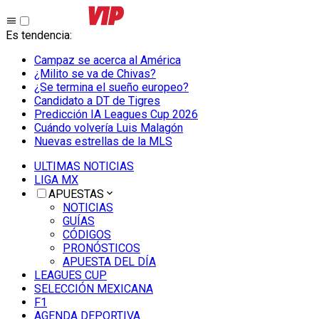
Es tendencia
:
Campaz se acerca al América
¿Milito se va de Chivas?
¿Se termina el sueño europeo?
Candidato a DT de Tigres
Predicción IA Leagues Cup 2026
Cuándo volvería Luis Malagón
Nuevas estrellas de la MLS
ULTIMAS NOTICIAS
LIGA MX
APUESTAS
NOTICIAS
GUÍAS
CÓDIGOS
PRONÓSTICOS
APUESTA DEL DÍA
LEAGUES CUP
SELECCIÓN MEXICANA
F1
AGENDA DEPORTIVA