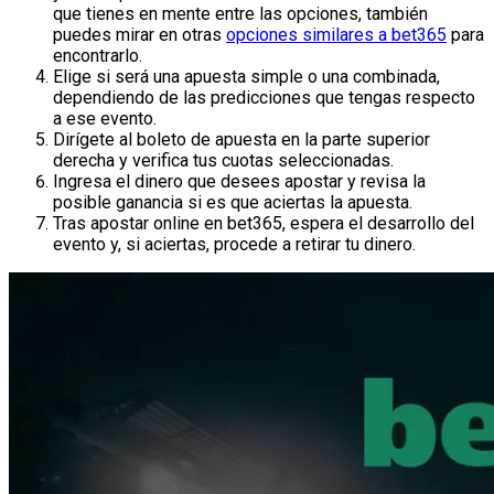
que tienes en mente entre las opciones, también
puedes mirar en otras
opciones similares a bet365
para
encontrarlo.
Elige si será una apuesta simple o una combinada,
dependiendo de las predicciones que tengas respecto
a ese evento.
Dirígete al boleto de apuesta en la parte superior
derecha y verifica tus cuotas seleccionadas.
Ingresa el dinero que desees apostar y revisa la
posible ganancia si es que aciertas la apuesta.
Tras apostar online en bet365, espera el desarrollo del
evento y, si aciertas, procede a retirar tu dinero.