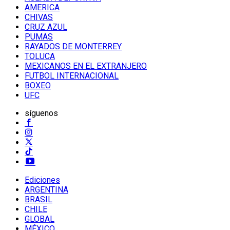
AMERICA
CHIVAS
CRUZ AZUL
PUMAS
RAYADOS DE MONTERREY
TOLUCA
MEXICANOS EN EL EXTRANJERO
FUTBOL INTERNACIONAL
BOXEO
UFC
síguenos
Ediciones
ARGENTINA
BRASIL
CHILE
GLOBAL
MÉXICO