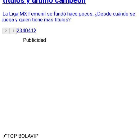
títulos y último campeón
La Liga MX Femenil se fundó hace pocos. ¿Desde cuándo se
juega y quién tiene más títulos?
2
3
40
41
1
Publicidad
TOP BOLAVIP