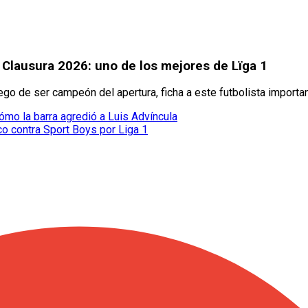
 Clausura 2026: uno de los mejores de Lïga 1
o de ser campeón del apertura, ficha a este futbolista important
cómo la barra agredió a Luis Advíncula
ico contra Sport Boys por Liga 1