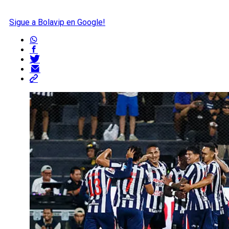
Sigue a Bolavip en Google!