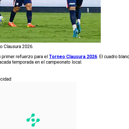
eo Clausura 2026.
u primer refuerzo para el
Torneo Clausura 2026
. El cuadro blan
stacada temporada en el campeonato local.
icidad