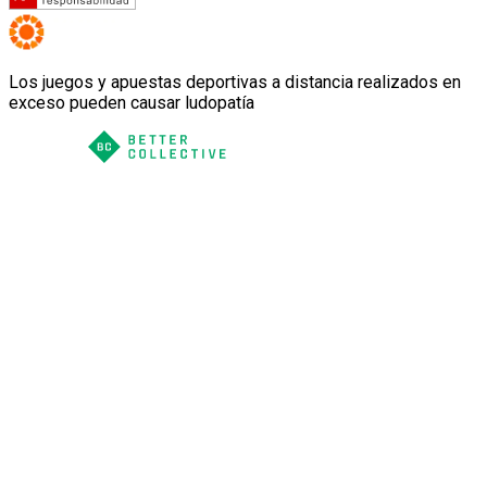
Los juegos y apuestas deportivas a distancia realizados en
exceso pueden causar ludopatía