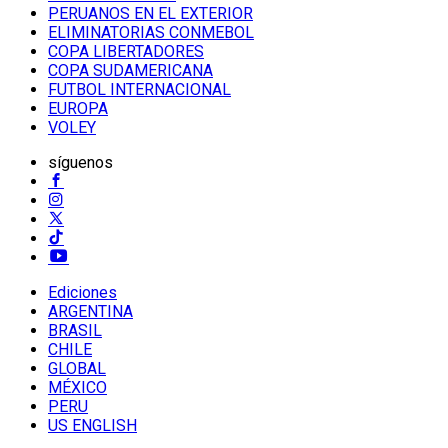
PERUANOS EN EL EXTERIOR
ELIMINATORIAS CONMEBOL
COPA LIBERTADORES
COPA SUDAMERICANA
FUTBOL INTERNACIONAL
EUROPA
VOLEY
síguenos
Ediciones
ARGENTINA
BRASIL
CHILE
GLOBAL
MÉXICO
PERU
US ENGLISH