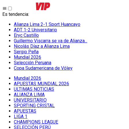
Es tendencia
:
Alianza Lima 2-1 Sport Huancayo
ADT 1-2 Universitario
Eryc Castillo
Guillermo Viscarra se va de Alianza...
Nicolás Díaz a Alianza Lima
Sergio Peña
Mundial 2026
Selección Peruana
Copa Sudamericana de Vóley
Mundial 2026
APUESTAS MUNDIAL 2026
ULTIMAS NOTICIAS
ALIANZA LIMA
UNIVERSITARIO
SPORTING CRISTAL
APUESTAS
LIGA 1
CHAMPIONS LEAGUE
SELECCIÓN PERÚ