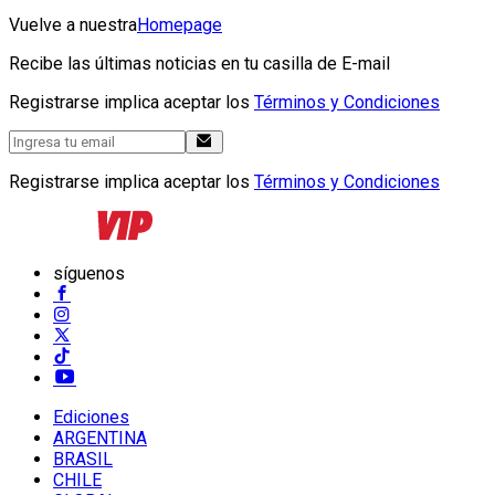
Vuelve a nuestra
Homepage
Recibe las últimas noticias en tu casilla de E-mail
Registrarse implica aceptar los
Términos y Condiciones
Registrarse implica aceptar los
Términos y Condiciones
síguenos
Ediciones
ARGENTINA
BRASIL
CHILE