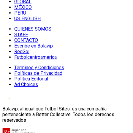
GLOBAL
MÉXICO
PERU
US ENGLISH
QUIENES SOMOS
STAFF
CONTACTO
Escribe en Bolavip
RedGol
Futbolcentroamerica
Términos y Condiciones
Políticas de Privacidad
Política Editorial
Ad Choices
Bolavip, al igual que Futbol Sites, es una compañía
perteneciente a Better Collective. Todos los derechos
reservados