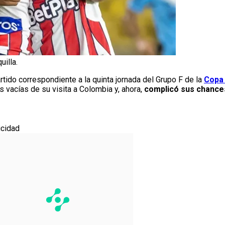
uilla.
artido correspondiente a la quinta jornada del Grupo F de la
Copa 
 vacías de su visita a Colombia y, ahora,
complicó sus chances
icidad