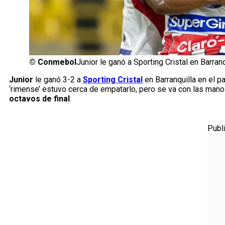
©
Conmebol
Junior le ganó a Sporting Cristal en Barranq
Junior
le ganó 3-2 a
Sporting Cristal
en Barranquilla en el p
‘rimense’ estuvo cerca de empatarlo, pero se va con las manos
octavos de final
.
Publ