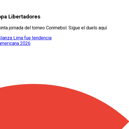
opa Libertadores
inta jornada del torneo Conmebol. Sigue el duelo aquí.
Alianza Lima fue tendencia
damericana 2026