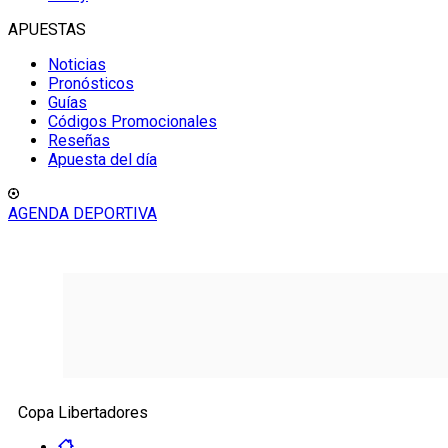
APUESTAS
Noticias
Pronósticos
Guías
Códigos Promocionales
Reseñas
Apuesta del día
AGENDA DEPORTIVA
Copa Libertadores