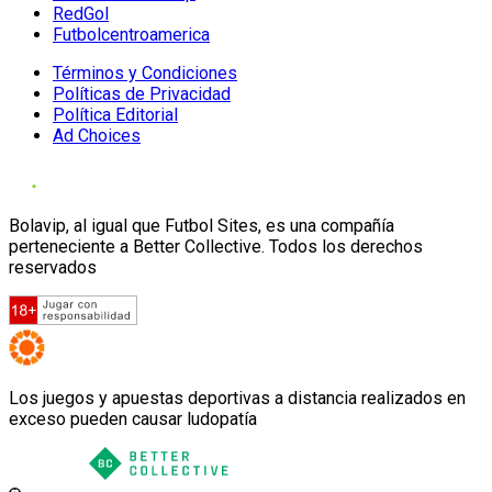
RedGol
Futbolcentroamerica
Términos y Condiciones
Políticas de Privacidad
Política Editorial
Ad Choices
Bolavip, al igual que Futbol Sites, es una compañía
perteneciente a Better Collective. Todos los derechos
reservados
Los juegos y apuestas deportivas a distancia realizados en
exceso pueden causar ludopatía